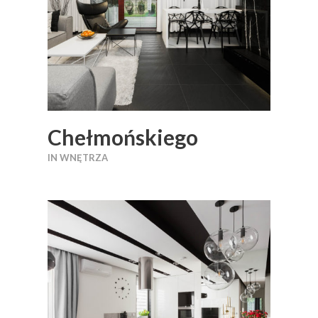
Chełmońskiego
IN
WNĘTRZA